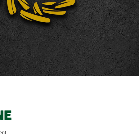
NE
ent.